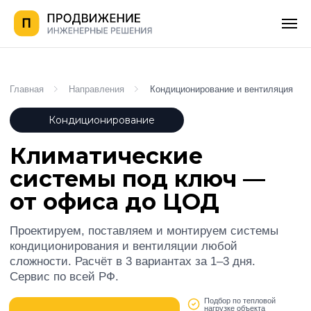
Главная
Направления
Кондиционирование и вентиляция
Кондиционирование
Климатические
системы под ключ —
от офиса до ЦОД
Проектируем, поставляем и монтируем системы
кондиционирования и вентиляции любой
сложности. Расчёт в 3 вариантах за 1–3 дня.
Сервис по всей РФ.
Подбор по тепловой
нагрузке объекта
Подобрать системы
Энергоэффективность
класс A++
Сервис и обслуживание по
РФ
Смотреть каталог
Тихая работа от 19
дБ