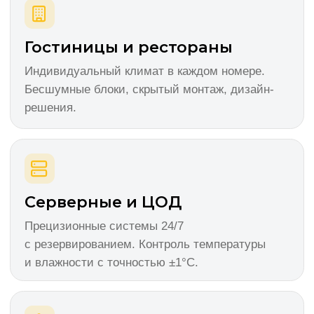
Почему заказывают
климат у нас
Инженерный расчёт, официальное
оборудование, монтаж своими бригадами
и круглосуточный сервис.
Расчёт нагрузок
Считаем тепловые притоки по СП 60.13330.
Подбираем оборудование с запасом 10–15%
на пиковые режимы.
Гарантия до 5 лет
Официальные дилеры ведущих
производителей. Расширенная гарантия при
сервисном договоре.