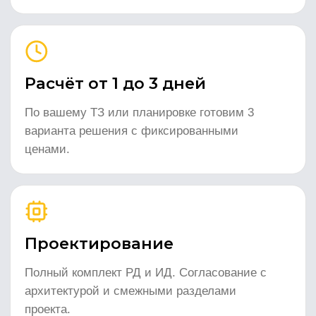
03
04
Поставка
Проект
Делаем рабочую документацию и
Закупка у официальных
согласуем с архитектурой, ОВ, ЭО
дистрибьюторов. Доставка на объект
разделами.
застрахована.
05
06
Монтаж и ПНР
Сервис
Монтаж нашими бригадами.
Гарантийное и постгарантийное
Пусконаладка, обучение персонала,
обслуживание. Регламентные ТО 2–4
исполнительная документация.
раза в год.
Запустили 500+
объектов
от офисов до ЦОД по всей России
Бизнес-центр класса А
г. Москва