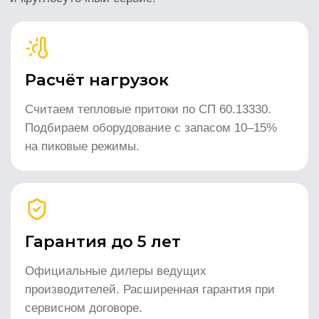
ПНР → сервис. Один договор, один
ответственный.
Сервис 24/7
Регламентное обслуживание, аварийные
выезды, склад запчастей. Договорные SLA до
2 часов.
Как мы работаем —
6 шагов
01
02
Заявка и ТЗ
Расчёт и КП
Получаем планировку, ТЗ или
За 1–3 дня готовим 3 варианта
приезжаем на объект. Уточняем
оборудования с ценами, сроками и
нагрузки и пожелания.
характеристиками.