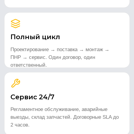
Объект:
VRF-система кондиционирования
Холодопроизв.
Внутр. блоков
1 200 кВт
240 шт
Наружных блоков
Срок
18 шт
4 месяца
Результат:
Реализована мультизональная
система с индивидуальным управлением
климатом по каждому арендному помещению.
Объединение в BMS с удалённым мониторингом.
ЦОД оператора связи
г. Санкт-Петербург
Объект:
Прецизионное кондиционирование
серверной
Холодопроизв.
Резервирование
320 кВт
N+1
Точность T
Режим