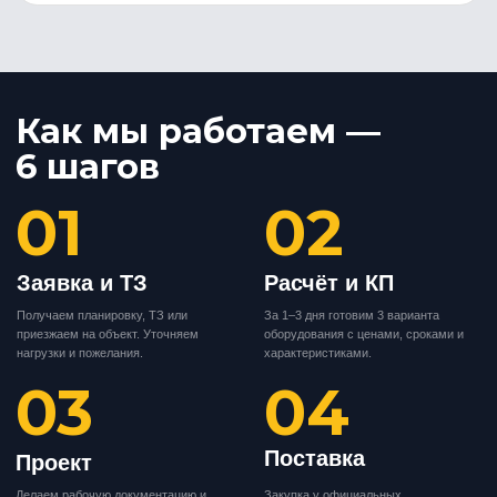
±1°C
24/7/365
Результат:
Шкафные прецизионные
кондиционеры с фрикулингом. Снижение PUE
объекта до 1,4. Аварийный выезд сервиса в
течение 2 часов по SLA.
Подберём решение
за 30 секунд
Ответьте на 4 вопроса — мы подготовим
персональное предложение
Вопрос 1 из 4
Какой тип оборудования
вас интересует?