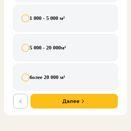
Артём В.
Главный инженер БЦ, Москва
«Подобрали тихие блоки для номеров
— гости перестали жаловаться на шум.
Сервис приезжает по графику, всё
чётко.»
Ирина С.
Управляющая отелем
«Прецизионники для нашего ЦОДа —
работают как часы 4-й год.
Обслуживание по SLA, ни одного
простоя из-за климата.»