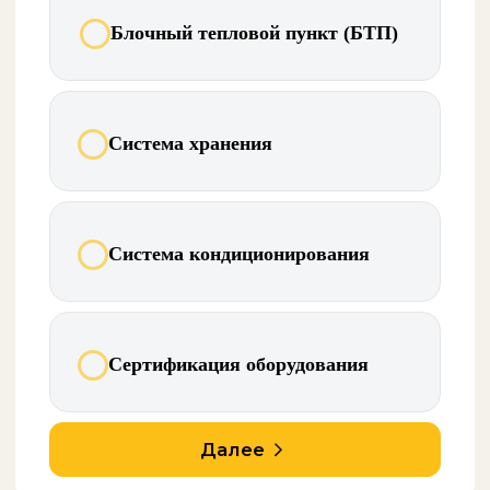
Вопрос 4 из 4
Когда планируете начать?
В ближайший месяц
В этому году
В течении квартала
Пока изучаю рынок
Далее