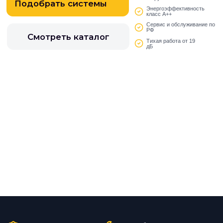
20+ лет опыта
500+ объектов
Гарантия до 5 лет
Поставка по всей РФ
Полный спектр
климатических
решений
От бытовых сплитов до промышленных чиллеров
и прецизионных систем для ЦОД. Подбор
под любой объект и бюджет.