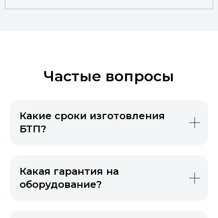
Телефон*
+7
Email
Компания
Частые вопросы
Сообщение
Какие сроки изготовления
БТП?
Отправить заявку
Нажимая кнопку, вы соглашаетесь с обработкой
персональных данных
Какая гарантия на
оборудование?
п
Продвижение
ООО «Продвижение» — производство и поставка
инженерного оборудования. 20+ лет на рынке