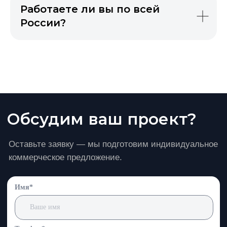
Работаете ли вы по всей
Направления
России?
Блочные тепловые пункты
Кондиционирование
Системы хранения
Учебный центр
Компания
Каталог
Кейсы
Сертификаты
О компании
Контакты
+7 (495) 665 80 90
info@promotionmsk.ru
г. Москва, ул. Горбунова, д. 2,
стр. 3, пом. 246