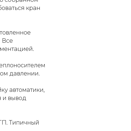
боваться кран
отовленное
 Все
ументацией.
теплоносителем
ом давлении.
ку автоматики,
я и вывод
ТП. Типичный