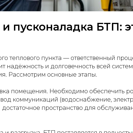
и пусконаладка БТП: э
о теплового пункта — ответственный проце
ит надёжность и долговечность всей систе
я. Рассмотрим основные этапы.
товка помещения. Необходимо обеспечить р
двод коммуникаций (водоснабжение, элект
и достаточное пространство для обслужива
ка и разгрузка. БТП поставляется в полнос