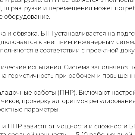
 Для разгрузки и перемещения может потре
е оборудование.
вка и обвязка. БТП устанавливается на подг
одключается к внешним инженерным сетям.
полняются в соответствии с проектной док
влические испытания. Система заполняется 
 на герметичность при рабочем и повышенн
аладочные работы (ПНР). Включают настрой
тчиков, проверку алгоритмов регулировани
оектные параметры.
 и ПНР зависят от мощности и сложности Б
та средней мощности — 5-10 рабочих дней.