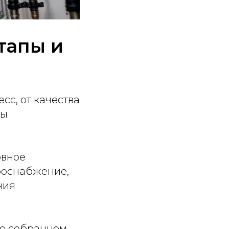
тапы и
сс, от качества
мы
овное
роснабжение,
ния
тью собранном