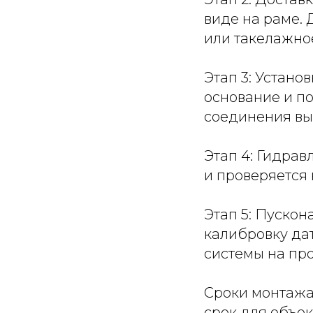
виде на раме.
или такелажно
Этап 3: Устано
основание и п
соединения вы
Этап 4: Гидра
и проверяется
Этап 5: Пускон
калибровку да
системы на пр
Сроки монтажа
срок для объек