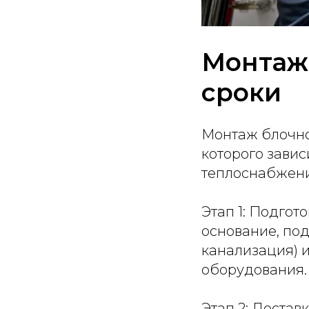
Монтаж 
сроки
Монтаж блочног
которого завис
теплоснабжени
Этап 1: Подго
основание, по
канализация) 
оборудования.
Этап 2: Достав